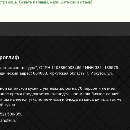
странице. Будьте первым, напишите свой отзыв!
ероглиф
асточкино гнездо»", ОГРН 1103850003465 / ИНН 3811136576.
ический адрес: 664009, Иркутская область, г. Иркутск, ул.
ной китайской кухни с уютным залом на 70 персон и летней
енное время предлагается еженедельное меню бизнес-ланчей.
том является утка по-пекински и блюда из мяса дичи, а так же
й кухни.
52) 500-350
ahotel.ru