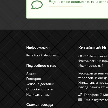
Еще никто не оставил отзыв на этой 
Оставить отзыв
Китайский И
Информация
Китайский Иероглиф
ООО "Ресторан «Л
Фактический и юрид
Подробнее о нас
Ядринцева, д. 1.
Акции
Ресторан аутентич
террасой. В обед
Ресторан
Уникальным продук
Условия доставки
блюда паназиатско
Способы оплаты
Напишите нам
Телефон: 7 (39
Email: ri@zvezd
Схема проезда