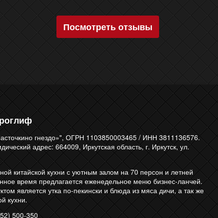
Посмотреть отзывы
ероглиф
асточкино гнездо»", ОГРН 1103850003465 / ИНН 3811136576.
ический адрес: 664009, Иркутская область, г. Иркутск, ул.
ной китайской кухни с уютным залом на 70 персон и летней
енное время предлагается еженедельное меню бизнес-ланчей.
том является утка по-пекински и блюда из мяса дичи, а так же
й кухни.
52) 500-350