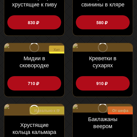
хрустящие к пиву
свинины в кляре
830
580
Хит
Мидии в
Креветки в
сковородке
сухарях
710
910
Идеально к 🍺
От шефа
Баклажаны
Хрустящие
веером
кольца кальмара