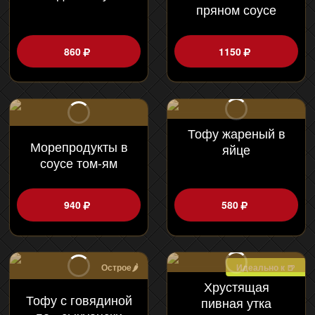
пряном соусе
860
1150
Тофу жареный в
Морепродукты в
яйце
соусе том-ям
940
580
Острое🌶
Идеально к 🍺
Хрустящая
Тофу с говядиной
пивная утка