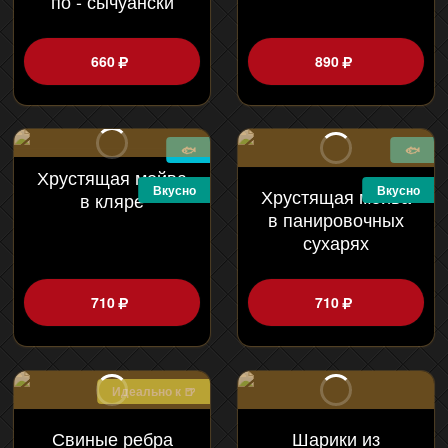
по - сычуански
660
890
🐟
🐟
Хрустящая мойва
Вкусно
Вкусно
Хрустящая мойва
в кляре
в панировочных
сухарях
710
710
Идеально к 🍺
Свиные ребра
Шарики из