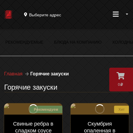
Выберите адрес
РЕКОМЕНДУЕМЫЕ
БЛЮДА НА КОМПАНИЮ
ХОЛОДНЫ
Главная
Горячие закуски
0
Горячие закуски
Рекомендуем
Хит
Свиные ребра в
Скумбрия
сладком соусе
опаленная в