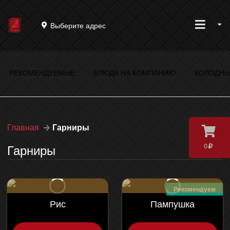
Выберите адрес
РЕКОМЕНДУЕМЫЕ
БЛЮДА НА КОМПАНИЮ
ХОЛОДНЫ
Главная
Гарниры
0
Гарниры
Рекомендуем
Рис
Пампушка