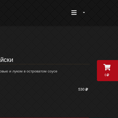
айски
вью и луком в островатом соусе
0
530