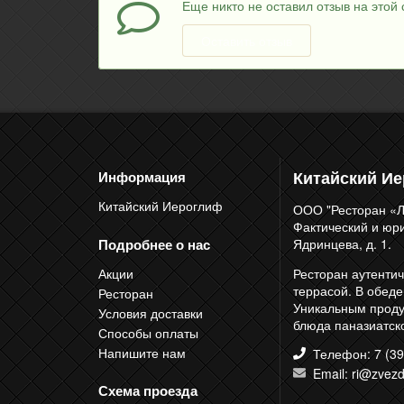
Еще никто не оставил отзыв на этой 
Оставить отзыв
Китайский И
Информация
Китайский Иероглиф
ООО "Ресторан «Л
Фактический и юрид
Подробнее о нас
Ядринцева, д. 1.
Акции
Ресторан аутентич
террасой. В обед
Ресторан
Уникальным продук
Условия доставки
блюда паназиатско
Способы оплаты
Напишите нам
Телефон: 7 (39
Email: ri@zvezd
Схема проезда