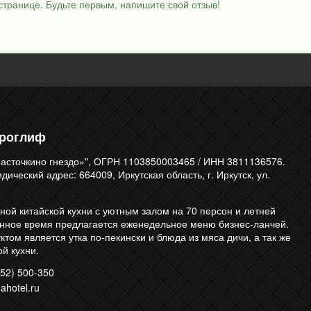
странице. Будьте первым, напишите свой отзыв!
ероглиф
асточкино гнездо»", ОГРН 1103850003465 / ИНН 3811136576.
ический адрес: 664009, Иркутская область, г. Иркутск, ул.
ной китайской кухни с уютным залом на 70 персон и летней
енное время предлагается еженедельное меню бизнес-ланчей.
том является утка по-пекински и блюда из мяса дичи, а так же
й кухни.
52) 500-350
ahotel.ru