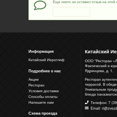
Еще никто не оставил отзыв на этой 
Оставить отзыв
Китайский И
Информация
Китайский Иероглиф
ООО "Ресторан «Л
Фактический и юрид
Подробнее о нас
Ядринцева, д. 1.
Акции
Ресторан аутентич
террасой. В обед
Ресторан
Уникальным продук
Условия доставки
блюда паназиатско
Способы оплаты
Напишите нам
Телефон: 7 (39
Email: ri@zvezd
Схема проезда