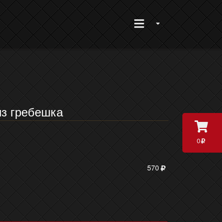
из гребешка
0
570