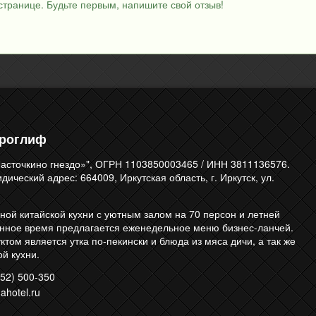
странице. Будьте первым, напишите свой отзыв!
ероглиф
асточкино гнездо»", ОГРН 1103850003465 / ИНН 3811136576.
ический адрес: 664009, Иркутская область, г. Иркутск, ул.
ной китайской кухни с уютным залом на 70 персон и летней
енное время предлагается еженедельное меню бизнес-ланчей.
том является утка по-пекински и блюда из мяса дичи, а так же
й кухни.
52) 500-350
ahotel.ru